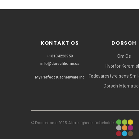
KONTAKT OS
DORSCH
+16134226959
Om Os
info@dorschhome.ca
Hvorfor Keramis
Fødevarestyrelsens Smi
My Perfect Kitchenware Inc
Dorsch Internatio
© Dorschhome 2025. Alle rettigheder forbeholdes