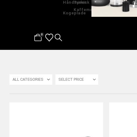
Håndmixer
Tyrkisk
Kaffemaskine
Kogeplade
0
ALL CATEGORIES
SELECT PRICE