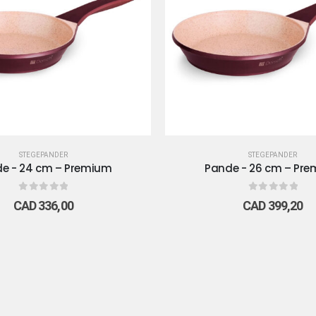
STEGEPANDER
STEGEPANDER
e - 24 cm – Premium
Pande - 26 cm – Pr
0
out of 5
0
out of 5
CAD
336,00
CAD
399,20