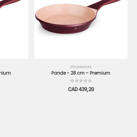
STEGEPANDER
emium
Pande - 28 cm – Premium
0
out of 5
CAD
439,20