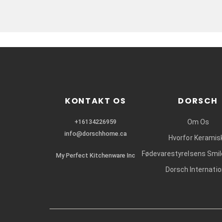
KONTAKT OS
DORSCH
+16134226959
Om Os
info@dorschhome.ca
Hvorfor Keramis
Fødevarestyrelsens Smi
My Perfect Kitchenware Inc
Dorsch Internatio