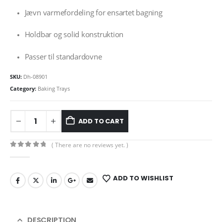
Jævn varmefordeling for ensartet bagning
Holdbar og solid konstruktion
Passer til standardovne
SKU:
Dh-08901
Category:
Baking Trays
ADD TO CART
( There are no reviews yet. )
0
out of 5
ADD TO WISHLIST
DESCRIPTION