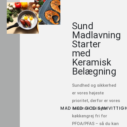
Sund
Madlavning
Starter
med
Keramisk
Belægning
Sundhed og sikkerhed
er vores højeste
prioritet, derfor er vores
MAD MED GOD SAMVITTIG
keramisk belagte
køkkengrej fri for
PFOA/PFAS – så du kan