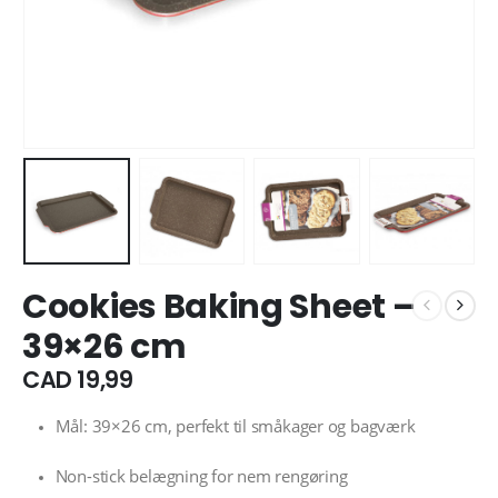
r
Cookies Baking Sheet –
39×26 cm
CAD
19,99
Mål: 39×26 cm, perfekt til småkager og bagværk
Non-stick belægning for nem rengøring