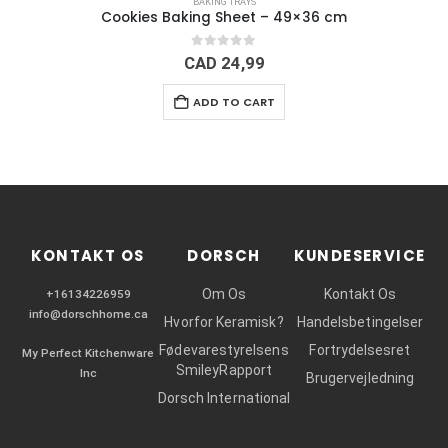
BAKING TRAYS
Cookies Baking Sheet – 49×36 cm
0
out of 5
CAD
24,99
ADD TO CART
KONTAKT OS
DORSCH
KUNDESERVICE
Om Os
Kontakt Os
+16134226959
info@dorschhome.ca
Hvorfor Keramisk?
Handelsbetingelser
Fødevarestyrelsens
Fortrydelsesret
My Perfect Kitchenware
SmileyRapport
Inc
Brugervejledning
Dorsch International